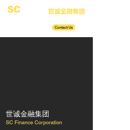
Contact Us
世诚金融集团
SC Finance Corporation