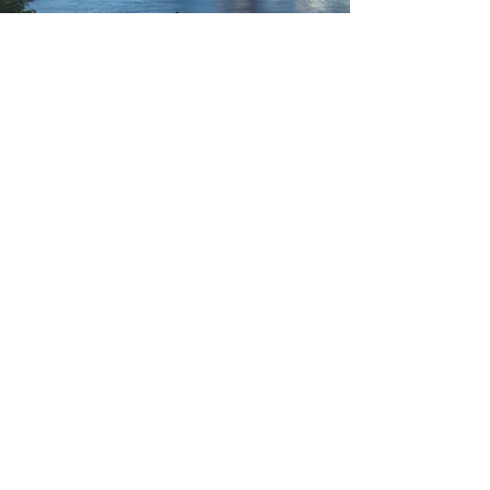
世诚资产管理
SC Financial Management
世诚金融集团旗下基金公司SC Financial
Management（AFSL 546992）“世诚资管”致力于为
我们的投资人提供安全、可靠、稳定的投资回报产
品。同时为澳大利亚企业提供融资解决方案。
世诚金融投资基金也为借贷人提供个性化的费率及条
款，借贷人仅需在基金递交所需的资料信息与世诚金
融投资基金签署协议后贷款生效。世诚金融投资基金
旨意简化您的贷款流程。