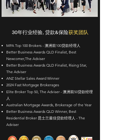
30年行业经验, 贷款&保险
获奖团队
MPA Top 100 Brokers - 澳洲前100贷款经理人
Better Business Awards QLD Finalist, Best
Newcomer,The Adviser
Better Business Awards QLD Finalist, Rising Star,
The Adviser
ANZ Stellar Sales Award Winner
​2024 Fast Mortgage Brokerages
Elite Broker Top 50, The Adviser - 澳洲前50贷款经理
人
Australian Mortgage Awards, Brokerage of the Year
Better Business Awards QLD Winner, Best
Residential Broker
昆士兰最佳贷款经理人 - The
Adviser