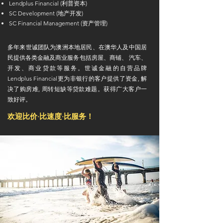
Lendplus Financial (利普资本)
SC Development (地产开发)
SC Financial Management (资产管理)
多年来世诚团队为澳洲本地居民、在澳华人及中国居
民提供各类金融及商业服务包括房屋、商铺、 汽车、
开发、商业贷款等服务。
世诚金融的自营品牌
Lendplus Financial更为非银行的客户提供了资金, 解
决了购房难, 周转短缺等贷款难题。获得广大客户一
致好评。
欢迎比价·比速度·比服务！